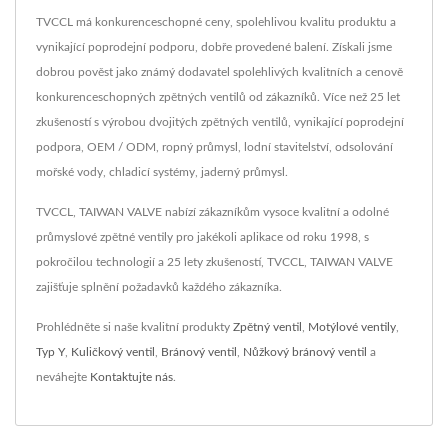
TVCCL má konkurenceschopné ceny, spolehlivou kvalitu produktu a
vynikající poprodejní podporu, dobře provedené balení. Získali jsme
dobrou pověst jako známý dodavatel spolehlivých kvalitních a cenově
konkurenceschopných zpětných ventilů od zákazníků. Více než 25 let
zkušeností s výrobou dvojitých zpětných ventilů, vynikající poprodejní
podpora, OEM / ODM, ropný průmysl, lodní stavitelství, odsolování
mořské vody, chladicí systémy, jaderný průmysl.
TVCCL, TAIWAN VALVE nabízí zákazníkům vysoce kvalitní a odolné
průmyslové zpětné ventily pro jakékoli aplikace od roku 1998, s
pokročilou technologií a 25 lety zkušeností, TVCCL, TAIWAN VALVE
zajišťuje splnění požadavků každého zákazníka.
Prohlédněte si naše kvalitní produkty
Zpětný ventil
,
Motýlové ventily
,
Typ Y
,
Kuličkový ventil
,
Bránový ventil
,
Nůžkový bránový ventil
a
neváhejte
Kontaktujte nás
.