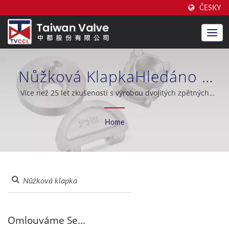
ČESKY
Nůžková KlapkaHledáno |
Výrobce Vysoce Kvalitních
Více než 25 let zkušeností s výrobou dvojitých zpětných
ventilů, vynikající poprodejní podpora, OEM / ODM, ropný
Dvojitých Zpětných Ventilů |
průmysl, lodní stavitelství, odsolování mořské vody, chladicí
Home
systémy, jaderný průmysl.
Taiwan Valve Centre Co., Ltd.
Omlouváme Se...