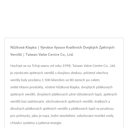
Nůžková Klapka | Výrobce Vysoce Kvalitních Dvojitých Zpětných
Ventilů | Taiwan Valve Centre Co., Ltd.
Nachází se na Tchaj-wanu od roku 1998, Taiwan Valve Centre Co., Ltd.
je výrobcem zpětných ventilů s dvojitou deskou, přičemž všechny
ventily byly prodány 1 500 klientům ve 80 zemích po celém
světě.Hlavní produkty, včetně Nůžková klapka, dvojitých plátkových
zpětných ventilů, dvojitých plátkových plně obložených typů, zpětných
ventilů bez zadržovače, obchvatových zpětných ventilů, krátkých a
dlouhých plátkových zpětných ventilů a plátkových typů se pružinou
pro průmysly, jako je ropa, lodní stavitelství, odsolování mořské vody,
chladicí systémy a jaderná energie.