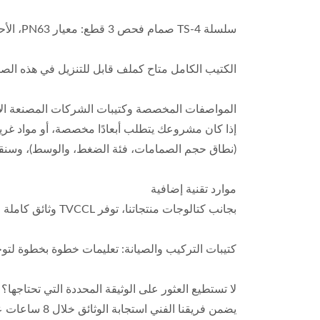
سلسلة TS-4 صمام فحص 3 قطع: معيار PN63، الأحجام من DN8 إلى DN100. الخيوط: NPT و PT و BSPT و BSP و BST و BSPP.
الكتيب الكامل متاح كملف قابل للتنزيل في هذه الصفحة. اتصل
المواصفات المخصصة وكتيبات الشركات المصنعة الأ
(نطاق حجم الصمامات، فئة الضغط، والوسط)، وسنقوم ب
موارد تقنية إضافية
بجانب كتالوجات منتجاتنا، توفر TVCCL وثائق كاملة لدعم متطلبات الهندسة وضمان الجودة الخاصة بك. الوثائق التالية متاحة عند الطلب الرسمي:
كتيبات التركيب والصيانة: تعليمات خطوة بخطوة لتو
لا تستطيع العثور على الوثيقة المحددة التي تحتاجها؟