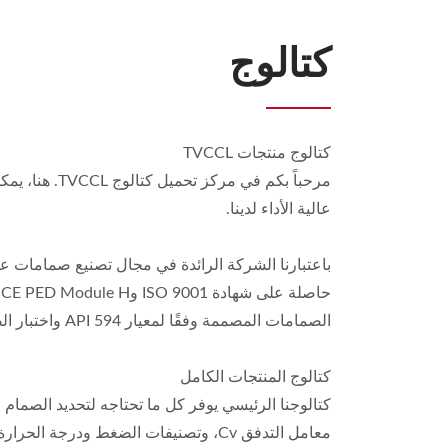
كتالوج
كتالوج منتجات TVCCL
مرحباً بكم 
عالية الأداء لدينا.
الصمامات المصممة وفقًا لمعيار API 594 واختبار الضغط بنسبة 100% وفقًا لمعايير API 598 قبل الشحن.
كتالوج المنتجات الكامل
كتالوجنا الرئيسي يوفر كل ما تحتاجه لتحديد الصمام 
معامل التدفق Cv، وتصنيفات الضغط ودرجة الحرارة، وخيارات اختيار المواد الكاملة، ومعايير الاتصال عبر مواصفات ANSI وJIS وDIN.