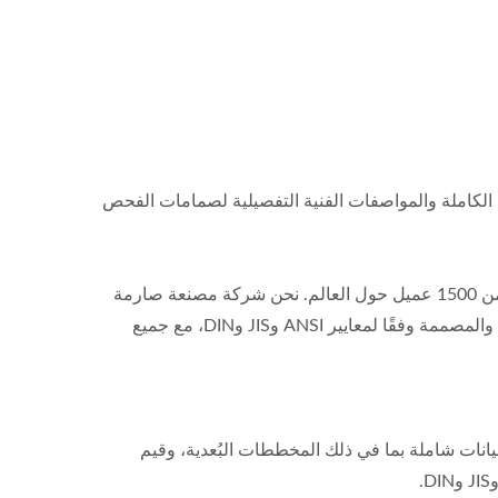
تالوجات المنتجات الكاملة والمواصفات الفنية التفصيلية لصمامات الفحص
باعتبارنا الشركة الرائدة في مجال تصنيع صمامات عدم الرجوع في تايوان مع أكثر من 25 عامًا من الخبرة، فإننا نخدم أكثر من 1500 عميل حول العالم. نحن شركة مصنعة صارمة
حاصلة على شهادة ISO 9001 وCE PED Module H. يقدم كتالوجنا مجموعة واسعة من حلول التحكم في السوائل الموثوقة والمصممة وفقًا لمعايير ANSI وJIS وDIN، مع جميع
بيانات شاملة بما في ذلك المخططات البُعدية، وقيم