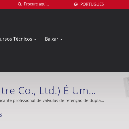
PORTUGUÊS
cursos Técnicos
Baixar
tre Co., Ltd.) É Um
ão De Dupla Placa Em
icante profissional de válvulas de retenção de dupla
6