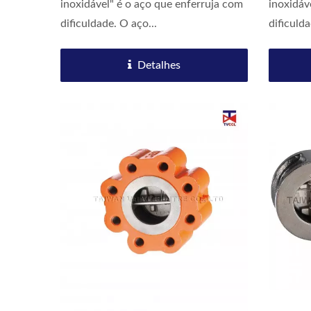
inoxidável" é o aço que enferruja com
inoxidáv
dificuldade. O aço...
dificulda
Detalhes