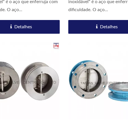
el" é o aço que enferruja com
inoxidável" é o aço que enfer
de. O aço...
dificuldade. O aço...
Detalhes
Detalhes