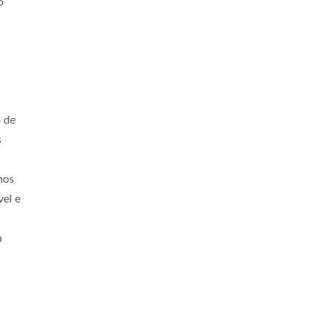
o
o de
s
mos
vel e
a