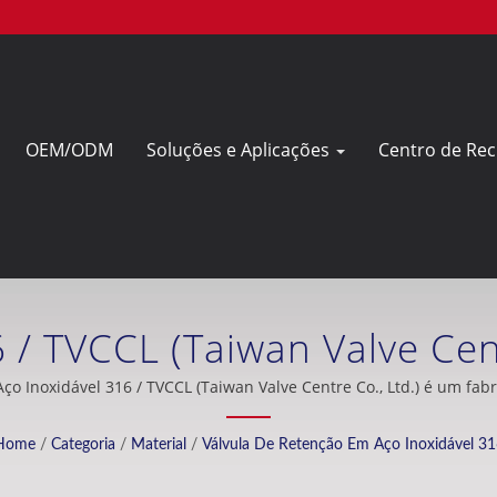
OEM/ODM
Soluções e Aplicações
Centro de Re
 / TVCCL (Taiwan Valve Cen
onal De Válvulas De Retenç
o Inoxidável 316 / TVCCL (Taiwan Valve Centre Co., Ltd.) é um fabr
placa em Taiwan.
Taiwan.
Home
/
Categoria
/
Material
/
Válvula De Retenção Em Aço Inoxidável 31