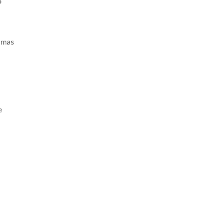
o
M
 mas
e