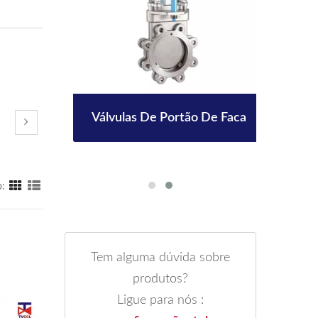
m
Válvulas De Portão De Faca
o
o:
Tem alguma dúvida sobre
produtos?
Ligue para nós :