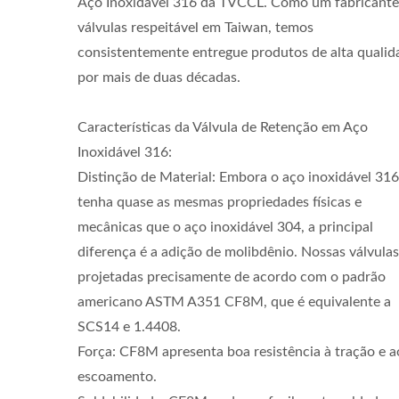
Aço Inoxidável 316 da TVCCL. Como um fabricante
válvulas respeitável em Taiwan, temos
consistentemente entregue produtos de alta qualid
por mais de duas décadas.
Características da Válvula de Retenção em Aço
Inoxidável 316:
Distinção de Material: Embora o aço inoxidável 316
tenha quase as mesmas propriedades físicas e
mecânicas que o aço inoxidável 304, a principal
diferença é a adição de molibdênio. Nossas válvulas
projetadas precisamente de acordo com o padrão
americano ASTM A351 CF8M, que é equivalente a
SCS14 e 1.4408.
Força: CF8M apresenta boa resistência à tração e a
escoamento.