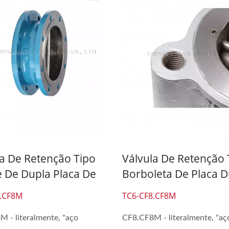
la De Retenção Tipo
Válvula De Retenção 
e De Dupla Placa De
Borboleta De Placa D
oxidável 316
Em Aço Inoxidável 3
8.CF8M
TC6-CF8.CF8M
 - literalmente, "aço
CF8.CF8M - literalmente, "aç