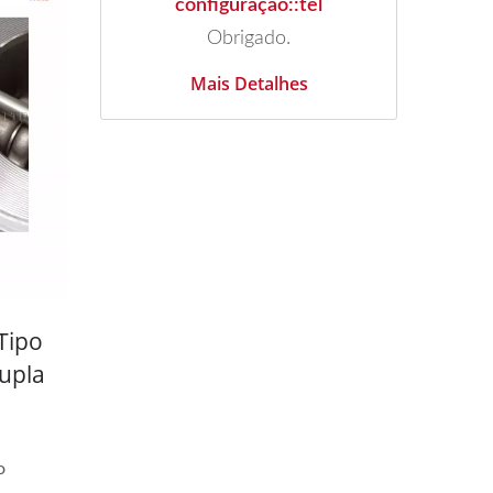
configuração::tel
Obrigado.
Mais Detalhes
Tipo
upla
16
o