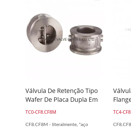
Válvula De Retenção Tipo
Válvu
Wafer De Placa Dupla Em
Flang
Aço Inoxidável 316
Aço In
TC0-CF8.CF8M
TC4-CF
CF8.CF8M - literalmente, "aço
CF8.CF8M