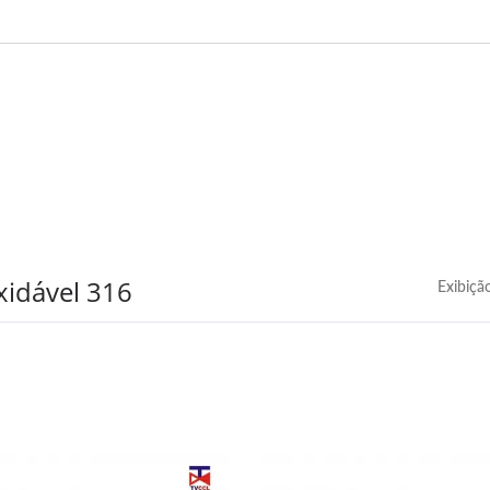
ulas De Portão De Faca
Tipo Duo Check Se
Retentor Complet
xidável 316
Exibiçã