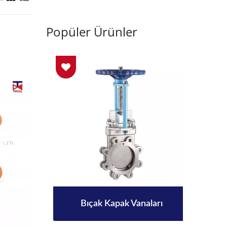
Popüler Ürünler
kili
Bıçak Kapak Vanaları
Tam