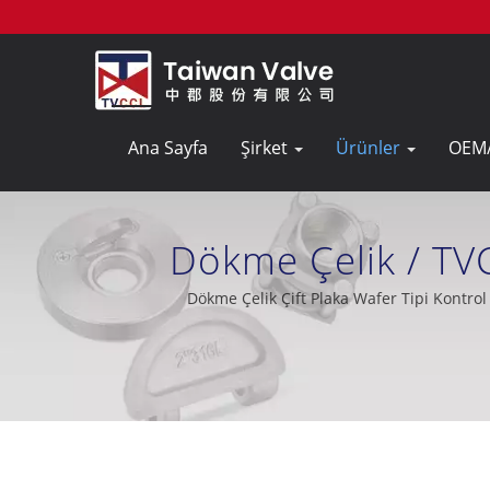
Ana Sayfa
Şirket
Ürünler
OEM
Dökme Çelik / TVC
Profesyonel B
Dökme Çelik Çift Plaka Wafer Tipi Kontrol 