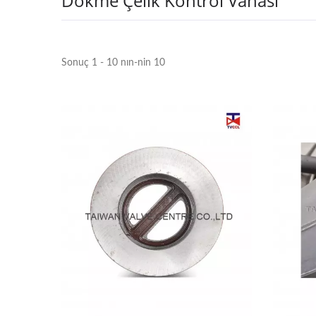
Dökme Çelik Kontrol Vanası
Sonuç 1 - 10 nın-nin 10
Tam Lug Tutucusuz Tip İkili
Kontrol