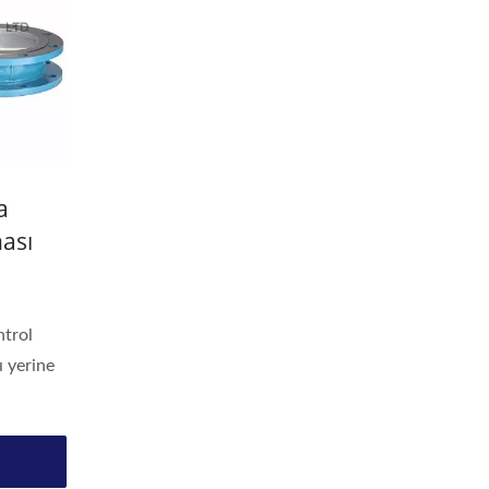
a
nası
ntrol
ı yerine