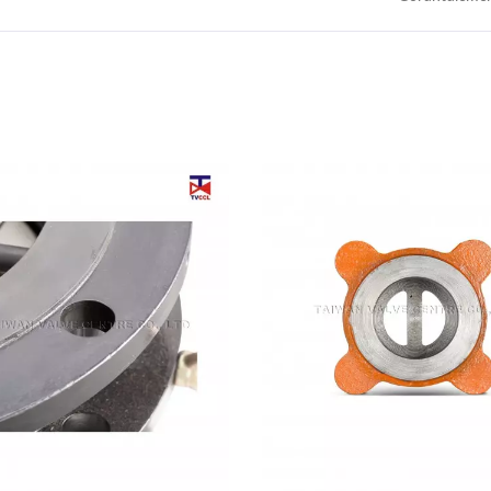
Bıçak Kapak Vanaları
Tam Lug Tutucusuz Tip İ
Kontrol