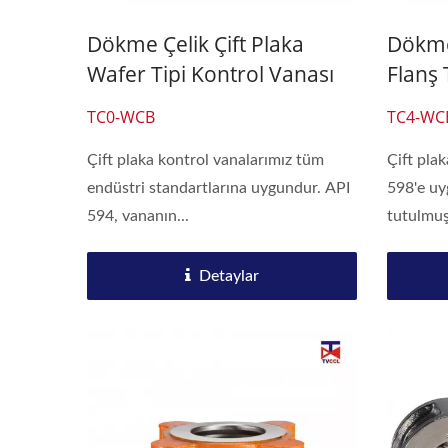
Dökme Çelik Çift Plaka
Dökme 
Wafer Tipi Kontrol Vanası
Flanş 
TC0-WCB
TC4-WC
Çift plaka kontrol vanalarımız tüm
Çift plak
endüstri standartlarına uygundur. API
598'e uy
594, vananın...
tutulmuşt
Detaylar