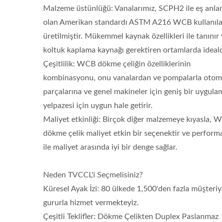
Malzeme üstünlüğü: Vanalarımız, SCPH2 ile eş anla
olan Amerikan standardı ASTM A216 WCB kullanıla
üretilmiştir. Mükemmel kaynak özellikleri ile tanınır
koltuk kaplama kaynağı gerektiren ortamlarda ideald
Çeşitlilik: WCB dökme çeliğin özelliklerinin
kombinasyonu, onu vanalardan ve pompalarla otom
parçalarına ve genel makineler için geniş bir uygula
yelpazesi için uygun hale getirir.
Maliyet etkinliği: Birçok diğer malzemeye kıyasla, 
dökme çelik maliyet etkin bir seçenektir ve perform
ile maliyet arasında iyi bir denge sağlar.
Neden TVCCL'i Seçmelisiniz?
Küresel Ayak İzi: 80 ülkede 1,500'den fazla müşteri
gururla hizmet vermekteyiz.
Çeşitli Teklifler: Dökme Çelikten Duplex Paslanmaz