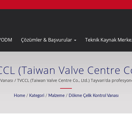
/ODM
Çözümler & Başvurular
Teknik Kaynak Merke
CL (Taiwan Valve Centre Co
ir Çift Plaka Kontrol Vanası
Vanası / TVCCL (Taiwan Valve Centre Co., Ltd.) Tayvan'da profesyonel 
Home
/
Kategori
/
Malzeme
/
Dökme Çelik Kontrol Vanası