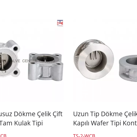
usuz Dökme Çelik Çift
Uzun Tip Dökme Çeli
Tam Kulak Tipi
Kapılı Wafer Tipi Kont
ol Vanası
Vanası
WCB
TS-2-WCB