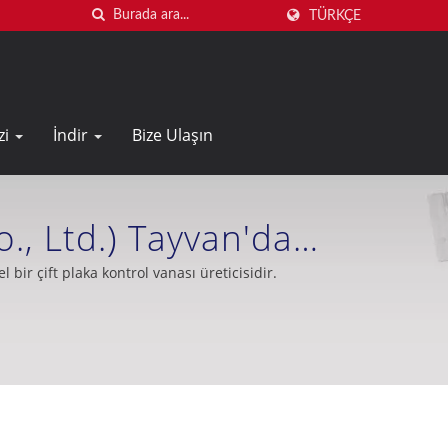
TÜRKÇE
zi
İndir
Bize Ulaşın
., Ltd.) Tayvan'da
 Üreticisidir.
bir çift plaka kontrol vanası üreticisidir.