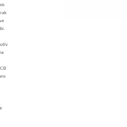
mlı
rak
 ve
ir.
otiv
ma
WCB
ans
ye