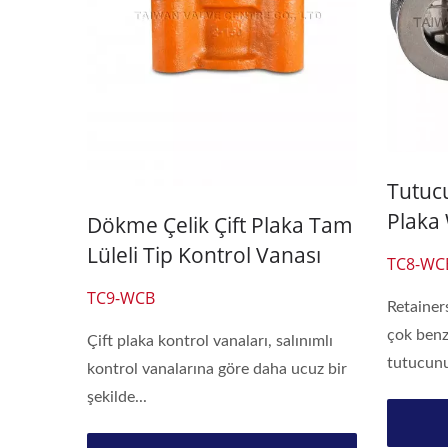
Tutuc
Plaka 
Dökme Çelik Çift Plaka Tam
Vanas
Lüleli Tip Kontrol Vanası
TC8-WC
TC9-WCB
Retainers
çok benze
Çift plaka kontrol vanaları, salınımlı
tutucunu
kontrol vanalarına göre daha ucuz bir
şekilde...