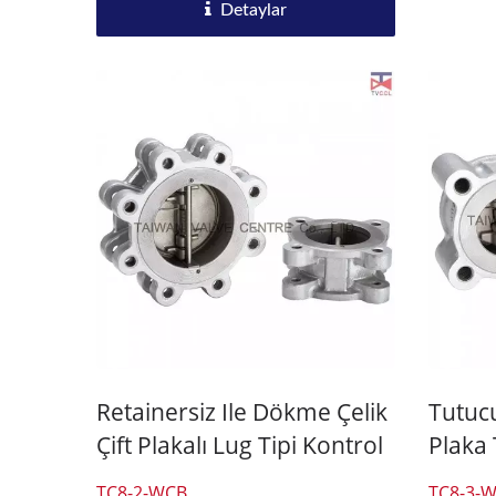
Detaylar
Retainersiz Ile Dökme Çelik
Tutuc
Çift Plakalı Lug Tipi Kontrol
Plaka 
Vanası
Kontr
TC8-2-WCB
TC8-3-