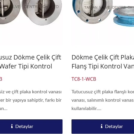
usuz Dökme Çelik Çift
Dökme Çelik Çift Plak
Wafer Tipi Kontrol
Flanş Tipi Kontrol Va
ı
Tutucusuz
B
TC8-1-WCB
iz ve çift plaka kontrol vanası
Tutucusuz çift plaka flanşlı ko
r bir yapıya sahiptir, farkı bir
vanası, salınımlı kontrol vanas
n...
kullanılabilir....
Detaylar
Detaylar