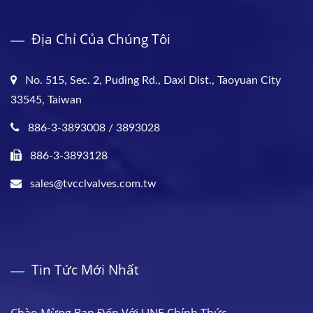
Địa Chỉ Của Chúng Tôi
No. 515, Sec. 2, Puding Rd., Daxi Dist., Taoyuan City
33545, Taiwan
886-3-3893008 / 3893028
886-3-3893128
sales@tvcclvalves.com.tw
Tin Tức Mới Nhất
Chào Mừng Bạn Đến Với LINE Chính Thức...