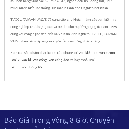
sau bán hàng xuất sắc, OEM / ODM, ngành dầu khí, đóng tàu, khử
muối nước biển, hệ thống làm mát, ngành công nghiệp hạt nhân.
TVCCL, TAIWAN VALVE đã cung cấp cho khách hàng các van kiểm tra
công nghiệp chất lượng cao và bền bỉ cho mọi ứng dụng từ năm 1998,
cùng với công nghệ tiên tiến và 25 năm kinh nghiệm, TVCCL, TAIWAN
VALVE đảm bảo đáp ứng mọi yêu cầu của từng khách hàng.
Xem các sản phẩm chất lượng của chúng tôi
Van kiểm tra
,
Van bướm
,
Loại Y
,
Van bi
,
Van cổng
,
Van cổng dao
và hãy thoải mái
Liên hệ với chúng tôi
.
Báo Giá Trong Vòng 8 Giờ. Chuyên