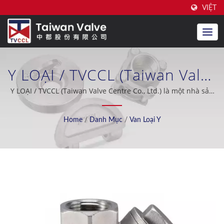
VIỆT
Y LOẠI / TVCCL (Taiwan Valve
Centre Co., Ltd.) Là Một Nhà
Y LOẠI / TVCCL (Taiwan Valve Centre Co., Ltd.) là một nhà sản
xuất van kiểm tra hai mặt chuyên nghiệp tại Đài Loan.
Sản Xuất Van Kiểm Tra Hai
Home
/
Danh Mục
/
Van Loại Y
Mặt Chuyên Nghiệp Tại Đài
Loan.