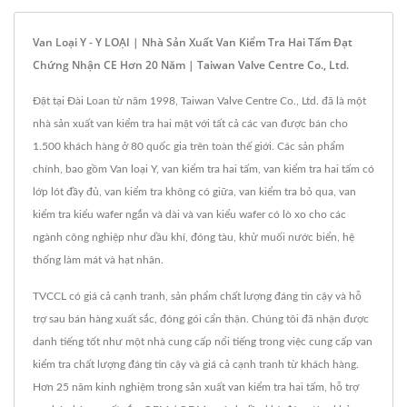
Van Loại Y - Y LOẠI | Nhà Sản Xuất Van Kiểm Tra Hai Tấm Đạt
Chứng Nhận CE Hơn 20 Năm | Taiwan Valve Centre Co., Ltd.
Đặt tại Đài Loan từ năm 1998, Taiwan Valve Centre Co., Ltd. đã là một
nhà sản xuất van kiểm tra hai mặt với tất cả các van được bán cho
1.500 khách hàng ở 80 quốc gia trên toàn thế giới. Các sản phẩm
chính, bao gồm Van loại Y, van kiểm tra hai tấm, van kiểm tra hai tấm có
lớp lót đầy đủ, van kiểm tra không có giữa, van kiểm tra bỏ qua, van
kiểm tra kiểu wafer ngắn và dài và van kiểu wafer có lò xo cho các
ngành công nghiệp như dầu khí, đóng tàu, khử muối nước biển, hệ
thống làm mát và hạt nhân.
TVCCL có giá cả cạnh tranh, sản phẩm chất lượng đáng tin cậy và hỗ
trợ sau bán hàng xuất sắc, đóng gói cẩn thận. Chúng tôi đã nhận được
danh tiếng tốt như một nhà cung cấp nổi tiếng trong việc cung cấp van
kiểm tra chất lượng đáng tin cậy và giá cả cạnh tranh từ khách hàng.
Hơn 25 năm kinh nghiệm trong sản xuất van kiểm tra hai tấm, hỗ trợ