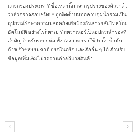
และกรองประเภท Y ชื่อเหล่านี้มาจากรูปร่างของตัววาล์ว
วาล์วตรวจสอบชนิด Y ถูกติดตั้งบนท่อควบคุมน้ำรวมเป็น
อุปกรณ์รักษาความปลอดภัยเพื่อป้องกันสารกลับไหลโดย
อัตโนมัติ อย่างไรก็ตาม, Y สตราเนอร์เป็นอุปกรณ์กรองที่
สำคัญสำหรับระบบท่อ ทั้งสองสามารถใช้กับน้ำ น้ำมัน
ก๊าซ ก๊าซธรรมชาติ กรดไนตริก และสื่ออื่น ๆ ได้ สำหรับ
ข้อมูลเพิ่มเติมโปรดอ่านคำอธิบายสินค้า