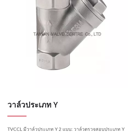
วาล์วประเภท Y
TVCCL มีวาล์วประเภท Y 2 แบบ: วาล์วตรวจสอบประเภท Y