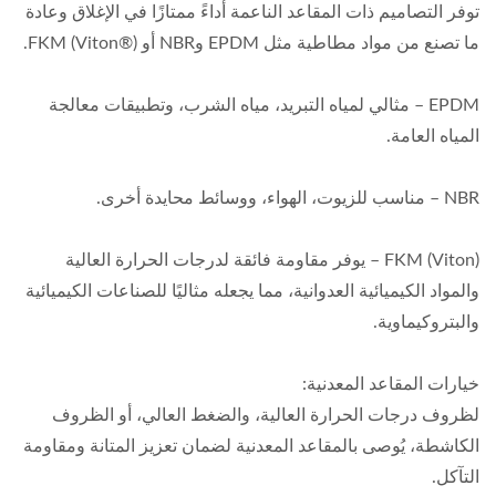
توفر التصاميم ذات المقاعد الناعمة أداءً ممتازًا في الإغلاق وعادة
ما تصنع من مواد مطاطية مثل EPDM وNBR أو FKM (Viton®).
EPDM – مثالي لمياه التبريد، مياه الشرب، وتطبيقات معالجة
المياه العامة.
NBR – مناسب للزيوت، الهواء، ووسائط محايدة أخرى.
FKM (Viton) – يوفر مقاومة فائقة لدرجات الحرارة العالية
والمواد الكيميائية العدوانية، مما يجعله مثاليًا للصناعات الكيميائية
والبتروكيماوية.
خيارات المقاعد المعدنية:
لظروف درجات الحرارة العالية، والضغط العالي، أو الظروف
الكاشطة، يُوصى بالمقاعد المعدنية لضمان تعزيز المتانة ومقاومة
التآكل.