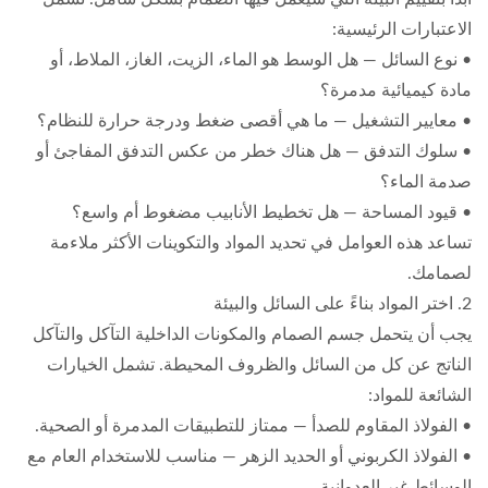
الاعتبارات الرئيسية:
• نوع السائل — هل الوسط هو الماء، الزيت، الغاز، الملاط، أو
مادة كيميائية مدمرة؟
• معايير التشغيل — ما هي أقصى ضغط ودرجة حرارة للنظام؟
• سلوك التدفق — هل هناك خطر من عكس التدفق المفاجئ أو
صدمة الماء؟
• قيود المساحة — هل تخطيط الأنابيب مضغوط أم واسع؟
تساعد هذه العوامل في تحديد المواد والتكوينات الأكثر ملاءمة
لصمامك.
2. اختر المواد بناءً على السائل والبيئة
يجب أن يتحمل جسم الصمام والمكونات الداخلية التآكل والتآكل
الناتج عن كل من السائل والظروف المحيطة. تشمل الخيارات
الشائعة للمواد:
• الفولاذ المقاوم للصدأ — ممتاز للتطبيقات المدمرة أو الصحية.
• الفولاذ الكربوني أو الحديد الزهر — مناسب للاستخدام العام مع
الوسائط غير العدوانية.