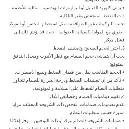
• بولي كلوريد الفينيل أو البوليمرات الهندسية - مثالية للأنظمة
ذات الضغط المنخفض وغير التآكلية.
تجنب التركيبات غير المتوافقة - مثل استخدام النحاس أو الفولاذ
الطري مع المواد الكيميائية العدوانية - حيث قد يؤدي ذلك إلى
فشل مبكر.
3. اختر الحجم الصحيح وتصنيف الضغط
يجب أن يتماشى حجم الصمام مع قطر الأنبوب ومعدل التدفق
المتوقع:
• الحجم المناسب يقلل من فقدان الضغط ويمنع الاضطراب.
• تأكد من أن تصنيفات الضغط ودرجة الحرارة للصمام تتجاوز
متطلبات النظام للحفاظ على السلامة والموثوقية.
4. تقييم ديناميات الصمام وخصائص الأداء
تقدم تصميمات صمامات الفحص ذات الشريحة المختلفة مزايا
مميزة حسب متطلبات النظام:
• صمامات الشريحة ذات الزنبرك أو ذات اللوحتين - توفر إغلاقًا
سريعًا وصامتًا لمنع صدمة الماء في العمليات ذات الدورة العالية.