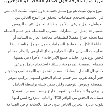
مزيد من المعرفة حول صمام الفحص ذو اللوحتين:
النوع بدون تثبيت هو نوع يتميز بجسمه بدون ثقوب لتثبيت الدبابيس
في الجسم. تستخدم صمامات التحقق من النوع الخالي من
الحوامل حامل وبرغي بدلاً من وظيفة الحامل لتثبيت الدبوس.
تصميم هذا يقلل من مسارات التسرب المحتملة عبر جسم الصمام
مما يجعله خيارًا مفضلاً لتطبيقات معالجة الغازات السامة أو
القابلة للتآكل أو الخطرة. الصمامات بدون حوامل مناسبة أيضًا
لتطبيقات السوائل عالية الحرارة والغاز الطبيعي والبخار. صمام
فحص نوع بدون حامل، جميع الإدراجات / الأجزاء هي نفسها
كصمام الصفيحة المزدوجة، باستثناء استخدام حامل وبرغي
لاستبدال الحامل. ببساطة، صمام التحقق ذو اللوحة المزدوجة يتم
حفر أربعة ثقوب عبر جسم صمام التحقق لتسهيل تركيب دبوس
المفصلة ودبوس التوقف، ولكن يمكن تثبيته بواسطة الحامل
والبرغي ولا حاجة لحفر الثقوب خارج جسم الصمام. النموذج:
صمامات التحقق من الوافر TC8 أو الباب المزدوج ليس لديها
ثقوب عابرة. التخزين الخاص بدون حامل للاستخدام في الصناعة،