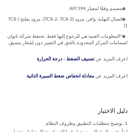
مصمم وفقًا لمعيار API 594
اتصال النهاية: وافر، مزود (TC8-2، TC8-3)، مزود بفلنج (TC8-
1)
*المعلومات الفنية هي للرجوع إليها فقط. تحتفظ شركة تايوان
لصمامات المركز المحدودة بالحق في التغيير دون إشعار مسبق.
اعرف المزيد عن
تصنيف الضغط - درجة الحرارة
اعرف المزيد عن
معادلة انخفاض ضغط السيرة الذاتية
دليل الاختيار
1. توضيح متطلبات التطبيق وظروف النظام
ابدأ بتقييم البيئة التي سيعمل فيها الصمام بشكل شامل. تشمل