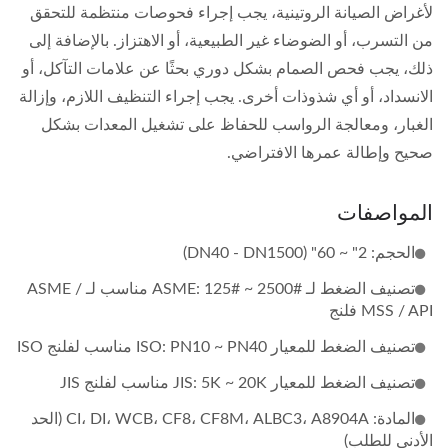
لأغراض الصيانة الروتينية، يجب إجراء فحوصات منتظمة للتحقق
من التسرب، أو الضوضاء غير الطبيعية، أو الاهتزاز. بالإضافة إلى
ذلك، يجب فحص الصمام بشكل دوري بحثًا عن علامات التآكل، أو
الانسداد، أو أي شذوذات أخرى. يجب إجراء التنظيف اللازم، وإزالة
الغبار، ومعالجة الرواسب للحفاظ على تشغيل المعدات بشكل
صحيح وإطالة عمرها الافتراضي.
المواصفات
الحجم: 2" ~ 60" (DN40 - DN1500)
تصنيف الضغط لـ ASME: 125# ~ 2500# مناسب لـ ASME /
MSS / API فلنج
تصنيف الضغط للمعيار ISO: PN10 ~ PN40 مناسب لفلنج ISO
تصنيف الضغط للمعيار JIS: 5K ~ 20K مناسب لفلنج JIS
المادة: CI، DI، WCB، CF8، CF8M، ALBC3، A8904A (الحد
الأدنى للطلب)