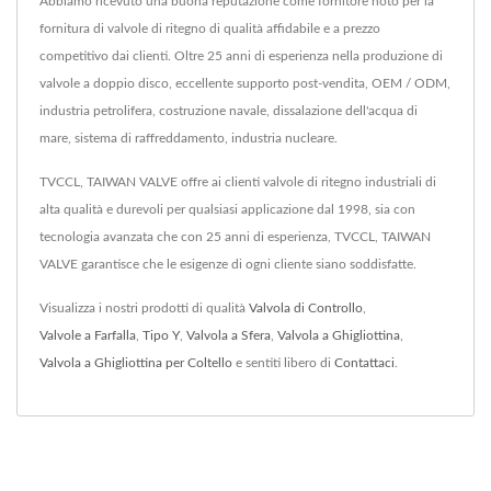
Abbiamo ricevuto una buona reputazione come fornitore noto per la
fornitura di valvole di ritegno di qualità affidabile e a prezzo
competitivo dai clienti. Oltre 25 anni di esperienza nella produzione di
valvole a doppio disco, eccellente supporto post-vendita, OEM / ODM,
industria petrolifera, costruzione navale, dissalazione dell'acqua di
mare, sistema di raffreddamento, industria nucleare.
TVCCL, TAIWAN VALVE offre ai clienti valvole di ritegno industriali di
alta qualità e durevoli per qualsiasi applicazione dal 1998, sia con
tecnologia avanzata che con 25 anni di esperienza, TVCCL, TAIWAN
VALVE garantisce che le esigenze di ogni cliente siano soddisfatte.
Visualizza i nostri prodotti di qualità
Valvola di Controllo
,
Valvole a Farfalla
,
Tipo Y
,
Valvola a Sfera
,
Valvola a Ghigliottina
,
Valvola a Ghigliottina per Coltello
e sentiti libero di
Contattaci
.