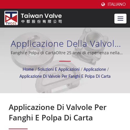
ITALIANO
Applicazione Della Valvola
Per Fanghi E Polpa Di Carta /
Fanghi e Polpa di CartaOltre 25 anni di esperienza nella
produzione di valvole a disco doppio, eccellente supporto
Produttore Di Valvole A
post-vendita, OEM / ODM, industria petrolifera, costruzione
Home
/
Soluzioni E Applicazioni
/
Applicazione
/
navale, dissalazione dell'acqua di mare, sistema di
Doppio Disco Certificate CE
Applicazione Di Valvole Per Fanghi E Polpa Di Carta
raffreddamento, industria nucleare.
Da Oltre 20 Anni | Taiwan
Valve Centre Co., Ltd.
Applicazione Di Valvole Per
Fanghi E Polpa Di Carta