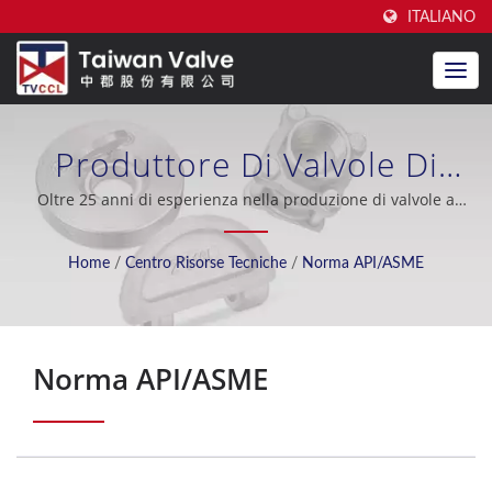
ITALIANO
Produttore Di Valvole Di
Ritegno A Doppia Piastra
Oltre 25 anni di esperienza nella produzione di valvole a
disco doppio, eccellente supporto post-vendita, OEM / ODM,
Conforme Agli Standard API
industria petrolifera, costruzione navale, dissalazione
Home
/
Centro Risorse Tecniche
/
Norma API/ASME
dell'acqua di mare, sistema di raffreddamento, industria
/ ASME / CE Certificato Da
nucleare.
Oltre 20 Anni | Taiwan Valve
Norma API/ASME
Centre Co., Ltd.