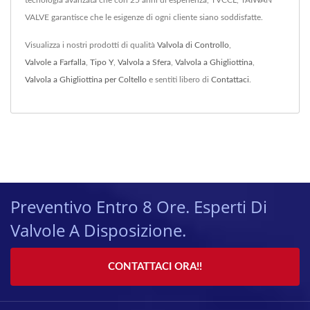
tecnologia avanzata che con 25 anni di esperienza, TVCCL, TAIWAN
VALVE garantisce che le esigenze di ogni cliente siano soddisfatte.
Visualizza i nostri prodotti di qualità
Valvola di Controllo
,
Valvole a Farfalla
,
Tipo Y
,
Valvola a Sfera
,
Valvola a Ghigliottina
,
Valvola a Ghigliottina per Coltello
e sentiti libero di
Contattaci
.
Preventivo Entro 8 Ore. Esperti Di
Valvole A Disposizione.
CONTATTACI ORA!!