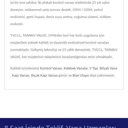
iyi bir üne sahibiz. İki plakalı kontrol vanası üretiminde 25 yılı aşkın
deneyim, mükemmel satış sonrası destek, OEM / ODM, petrol
endüstrisi, gemi inşaatı, deniz suyu arıtma, soğutma sistemi, nükleer
endüstri.
TVCCL, TAIWAN VALVE, 1998'den beri her türlü uygulama için
müşterilere yüksek kaliteli ve dayanıklı endüstriyel kontrol vanaları
sunmaktadır. Gelişmiş teknoloji ve 25 yıllık deneyimle, TVCCL, TAIWAN
VALVE, her müşterinin taleplerinin karşılandığından emin olmaktadır.
Kaliteli ürünlerimizi
Kontrol Vanası
,
Kelebek Vanalar
,
Y Tipi
,
Bilyalı Vana
,
Kapı Vanası
,
Bıçak Kapı Vanası
görün ve
Bize Ulaşın
diye çekinmeyin.
8 Saat İçinde Teklif. Vana Uzmanları