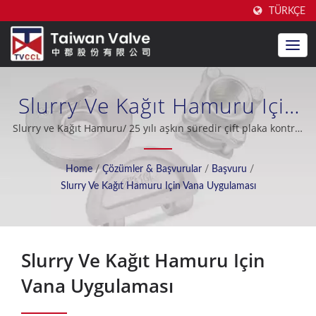
TÜRKÇE
Slurry Ve Kağıt Hamuru Için
Vana Uygulaması / 20 Yıldan
Slurry ve Kağıt Hamuru/ 25 yılı aşkın süredir çift plaka kontrol
vanası üretiminde deneyim, mükemmel satış sonrası destek,
Fazla Süredir CE Sertifikalı
OEM / ODM, petrol endüstrisi, gemi inşaatı, deniz suyu arıtma,
Home
/
Çözümler & Başvurular
/
Başvuru
/
soğutma sistemi, nükleer endüstri.
İkili Plaka Kontrol Vanası
Slurry Ve Kağıt Hamuru Için Vana Uygulaması
Üreticisi | Taiwan Valve
Centre Co., Ltd.
Slurry Ve Kağıt Hamuru Için
Vana Uygulaması