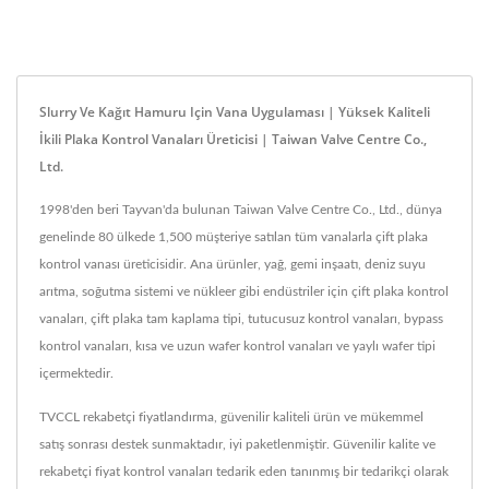
Slurry Ve Kağıt Hamuru Için Vana Uygulaması | Yüksek Kaliteli
İkili Plaka Kontrol Vanaları Üreticisi | Taiwan Valve Centre Co.,
Ltd.
1998'den beri Tayvan'da bulunan Taiwan Valve Centre Co., Ltd., dünya
genelinde 80 ülkede 1,500 müşteriye satılan tüm vanalarla çift plaka
kontrol vanası üreticisidir. Ana ürünler, yağ, gemi inşaatı, deniz suyu
arıtma, soğutma sistemi ve nükleer gibi endüstriler için çift plaka kontrol
vanaları, çift plaka tam kaplama tipi, tutucusuz kontrol vanaları, bypass
kontrol vanaları, kısa ve uzun wafer kontrol vanaları ve yaylı wafer tipi
içermektedir.
TVCCL rekabetçi fiyatlandırma, güvenilir kaliteli ürün ve mükemmel
satış sonrası destek sunmaktadır, iyi paketlenmiştir. Güvenilir kalite ve
rekabetçi fiyat kontrol vanaları tedarik eden tanınmış bir tedarikçi olarak