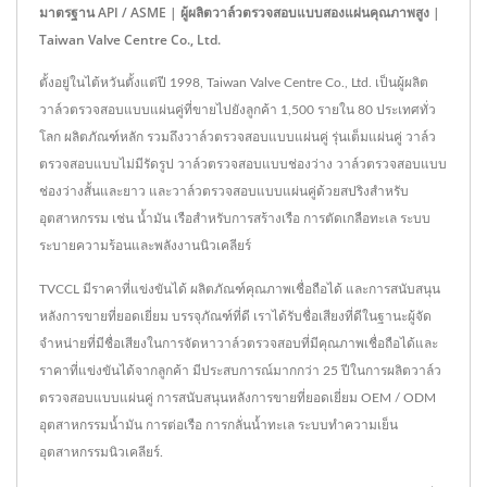
มาตรฐาน API / ASME | ผู้ผลิตวาล์วตรวจสอบแบบสองแผ่นคุณภาพสูง |
Taiwan Valve Centre Co., Ltd.
ตั้งอยู่ในไต้หวันตั้งแต่ปี 1998, Taiwan Valve Centre Co., Ltd. เป็นผู้ผลิต
วาล์วตรวจสอบแบบแผ่นคู่ที่ขายไปยังลูกค้า 1,500 รายใน 80 ประเทศทั่ว
โลก ผลิตภัณฑ์หลัก รวมถึงวาล์วตรวจสอบแบบแผ่นคู่ รุ่นเต็มแผ่นคู่ วาล์ว
ตรวจสอบแบบไม่มีรัดรูป วาล์วตรวจสอบแบบช่องว่าง วาล์วตรวจสอบแบบ
ช่องว่างสั้นและยาว และวาล์วตรวจสอบแบบแผ่นคู่ด้วยสปริงสำหรับ
อุตสาหกรรม เช่น น้ำมัน เรือสำหรับการสร้างเรือ การตัดเกลือทะเล ระบบ
ระบายความร้อนและพลังงานนิวเคลียร์
TVCCL มีราคาที่แข่งขันได้ ผลิตภัณฑ์คุณภาพเชื่อถือได้ และการสนับสนุน
หลังการขายที่ยอดเยี่ยม บรรจุภัณฑ์ที่ดี เราได้รับชื่อเสียงที่ดีในฐานะผู้จัด
จำหน่ายที่มีชื่อเสียงในการจัดหาวาล์วตรวจสอบที่มีคุณภาพเชื่อถือได้และ
ราคาที่แข่งขันได้จากลูกค้า มีประสบการณ์มากกว่า 25 ปีในการผลิตวาล์ว
ตรวจสอบแบบแผ่นคู่ การสนับสนุนหลังการขายที่ยอดเยี่ยม OEM / ODM
อุตสาหกรรมน้ำมัน การต่อเรือ การกลั่นน้ำทะเล ระบบทำความเย็น
อุตสาหกรรมนิวเคลียร์.