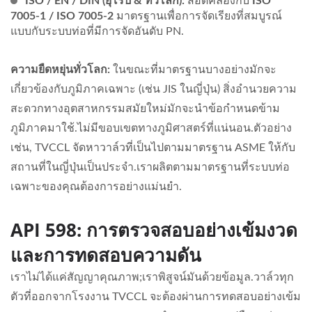
ISO / EN / DIN (ยุโรป & ทั่วโลก):
สอดคล้องกับ
ISO
7005-1 / ISO 7005-2
มาตรฐานเพื่อการจัดเรียงที่สมบูรณ์
แบบกับระบบท่อที่มีการจัดอันดับ PN.
ความยืดหยุ่นทั่วโลก:
ในขณะที่มาตรฐานบางอย่างมักจะ
เกี่ยวข้องกับภูมิภาคเฉพาะ (เช่น JIS ในญี่ปุ่น) สิ่งอำนวยความ
สะดวกทางอุตสาหกรรมสมัยใหม่มักจะนำข้อกำหนดข้าม
ภูมิภาคมาใช้.ไม่มีขอบเขตทางภูมิศาสตร์ที่แน่นอน.ตัวอย่าง
เช่น, TVCCL จัดหาวาล์วที่เป็นไปตามมาตรฐาน ASME ให้กับ
สถานที่ในญี่ปุ่นเป็นประจำ.เราผลิตตามมาตรฐานที่ระบบท่อ
เฉพาะของคุณต้องการอย่างแม่นยำ.
API 598: การตรวจสอบอย่างเข้มงวด
และการทดสอบความดัน
เราไม่ได้แค่สัญญาคุณภาพ;เราพิสูจน์มันด้วยข้อมูล.วาล์วทุก
ตัวที่ออกจากโรงงาน TVCCL จะต้องผ่านการทดสอบอย่างเข้ม