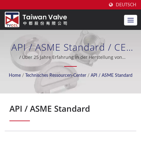
DEUTSCH
API / ASME Standard / CE-
Zertifizierter Hersteller Von
/ Über 25 Jahre Erfahrung in der Herstellung von
Doppelscheiben-Rückschlagventilen, hervorragender After-
Doppelscheiben-
Sales-Support, OEM / ODM, Ölindustrie, Schiffbau,
Home
/
Technisches Ressourcen-Center
/
API / ASME Standard
Meerwasserentsalzung, Kühlsystem, Nuklearindustrie.
Rückschlagventilen Seit Über
20 Jahren | Taiwan Valve
API / ASME Standard
Centre Co., Ltd.