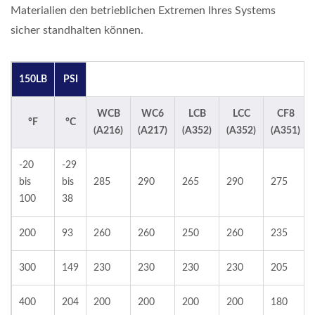
Materialien den betrieblichen Extremen Ihres Systems
sicher standhalten können.
150LB
PSI
WCB
WC6
LCB
LCC
CF8
°F
°C
(A216)
(A217)
(A352)
(A352)
(A351)
-20
-29
bis
bis
285
290
265
290
275
100
38
200
93
260
260
250
260
235
300
149
230
230
230
230
205
400
204
200
200
200
200
180