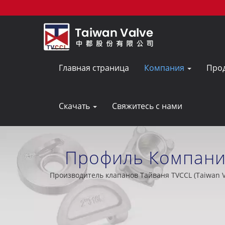
Главная страница
Компания
Про
Скачать
Свяжитесь с нами
Профиль Компани
Клапанов С Сертифи
Производитель клапанов Тайваня TVCCL (Taiwan V
Более 25 лет опыта в производстве двухдисковы
опрес