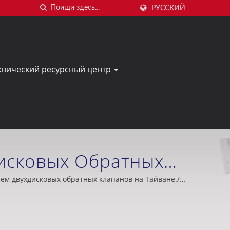
РУССКИЙ
хнический ресурсный центр
исковых Обратных
Taiwan Valve Centre
лем двухдисковых обратных клапанов на Тайване./
 / ODM, нефтяная промышленность, судостроение,
ность.