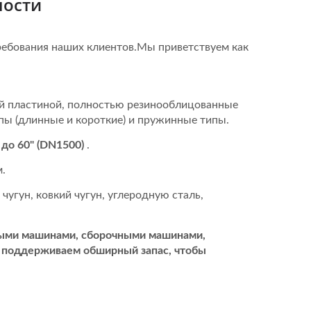
ности
ребования наших клиентов.Мы приветствуем как
й пластиной, полностью резинооблицованные
пы (длинные и короткие) и пружинные типы.
 до 60" (DN1500)
.
.
угун, ковкий чугун, углеродную сталь,
ными машинами, сборочными машинами,
 поддерживаем обширный запас, чтобы