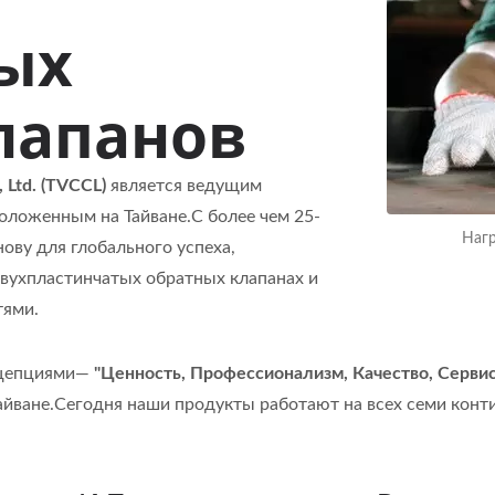
ых
лапанов
, Ltd. (TVCCL)
является ведущим
ложенным на Тайване.С более чем 25-
Нагр
ву для глобального успеха,
вухпластинчатых обратных клапанах и
тями.
нцепциями—
"Ценность, Профессионализм, Качество, Серви
айване.Сегодня наши продукты работают на всех семи конти