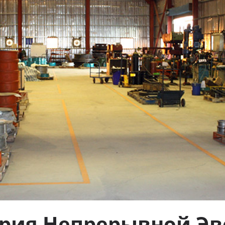
ория Непрерывной Э