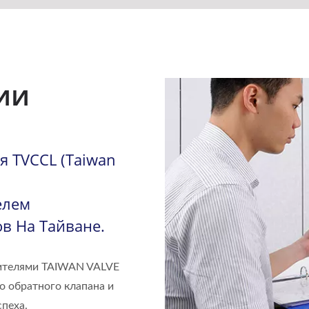
ии
 TVCCL (Taiwan
елем
в На Тайване.
дителями TAIWAN VALVE
о обратного клапана и
пеха.