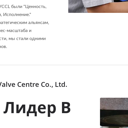
VCCL были "Ценность,
, Исполнение."
атегическим альянсам,
нес-масштаба и
ти, мы стали одними
нов.
ve Centre Co., Ltd.
 Лидер В