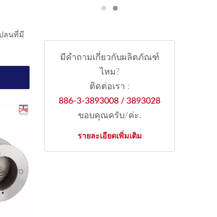
การ
แบบ
ลนที่มี
มีคำถามเกี่ยวกับผลิตภัณฑ์
ไหม?
ติดต่อเรา :
886-3-3893008 / 3893028
ขอบคุณครับ/ค่ะ.
รายละเอียดเพิ่มเติม