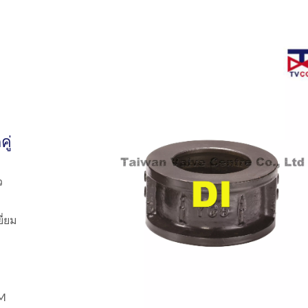
ู่
ว
ี่ยม
TM