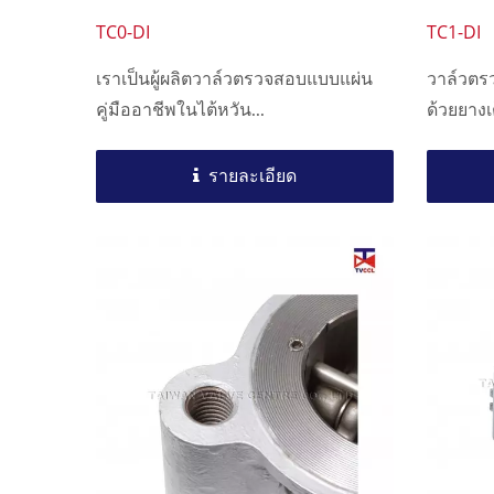
เต็ม.
TC0-DI
TC1-DI
เราเป็นผู้ผลิตวาล์วตรวจสอบแบบแผ่น
วาล์วตร
คู่มืออาชีพในไต้หวัน...
ด้วยยางเต
รายละเอียด