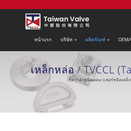
หน้าแรก
บริษัท
ผลิตภัณฑ์
OEM
เหล็กหล่อ / TVCCL (Ta
สอบแบ
เช็ควาล์วชนิดแผ่นเวเฟอร์ชนิดเหล็ก