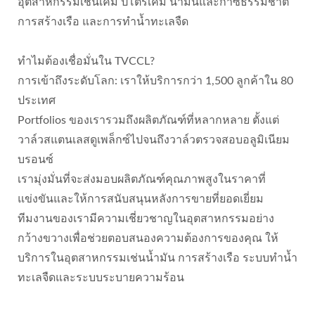
อุตสาหกรรมเช่นเคมี ปิโตรเคมี น้ำมันและก๊าซธรรมชาติ
การสร้างเรือ และการทำน้ำทะเลจืด
ทำไมต้องเชื่อมั่นใน TVCCL?
การเข้าถึงระดับโลก: เราให้บริการกว่า 1,500 ลูกค้าใน 80
ประเทศ
Portfolios ของเรารวมถึงผลิตภัณฑ์ที่หลากหลาย ตั้งแต่
วาล์วสแตนเลสดูเพล็กซ์ไปจนถึงวาล์วตรวจสอบอลูมิเนียม
บรอนซ์
เรามุ่งมั่นที่จะส่งมอบผลิตภัณฑ์คุณภาพสูงในราคาที่
แข่งขันและให้การสนับสนุนหลังการขายที่ยอดเยี่ยม
ทีมงานของเรามีความเชี่ยวชาญในอุตสาหกรรมอย่าง
กว้างขวางเพื่อช่วยตอบสนองความต้องการของคุณ ให้
บริการในอุตสาหกรรมเช่นน้ำมัน การสร้างเรือ ระบบทำน้ำ
ทะเลจืดและระบบระบายความร้อน