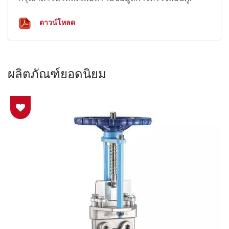
ดาวน์โหลด
ผลิตภัณฑ์ยอดนิยม