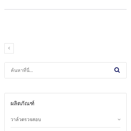
ผลิตภัณฑ์
วาล์วตรวจสอบ