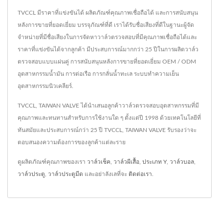
TVCCL มีราคาที่แข่งขันได้ ผลิตภัณฑ์คุณภาพเชื่อถือได้ และการสนับสนุน
หลังการขายที่ยอดเยี่ยม บรรจุภัณฑ์ที่ดี เราได้รับชื่อเสียงที่ดีในฐานะผู้จัด
จำหน่ายที่มีชื่อเสียงในการจัดหาวาล์วตรวจสอบที่มีคุณภาพเชื่อถือได้และ
ราคาที่แข่งขันได้จากลูกค้า มีประสบการณ์มากกว่า 25 ปีในการผลิตวาล์ว
ตรวจสอบแบบแผ่นคู่ การสนับสนุนหลังการขายที่ยอดเยี่ยม OEM / ODM
อุตสาหกรรมน้ำมัน การต่อเรือ การกลั่นน้ำทะเล ระบบทำความเย็น
อุตสาหกรรมนิวเคลียร์.
TVCCL, TAIWAN VALVE ได้นำเสนอลูกค้าวาล์วตรวจสอบอุตสาหกรรมที่มี
คุณภาพและทนทานสำหรับการใช้งานใด ๆ ตั้งแต่ปี 1998 ด้วยเทคโนโลยีที่
ทันสมัยและประสบการณ์กว่า 25 ปี TVCCL, TAIWAN VALVE รับรองว่าจะ
ตอบสนองความต้องการของลูกค้าแต่ละราย
ดูผลิตภัณฑ์คุณภาพของเรา
วาล์วเช็ค
,
วาล์วผีเสื้อ
,
ประเภท Y
,
วาล์วบอล
,
วาล์วประตู
,
วาล์วประตูมีด
และอย่าลังเลที่จะ
ติดต่อเรา
.