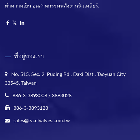
ทำความเย็น อุตสาหกรรมพลังงานนิวเคลียร์.
ที่อยู่ของเรา
No. 515, Sec. 2, Puding Rd., Daxi Dist., Taoyuan City
33545, Taiwan
886-3-3893008 / 3893028
886-3-3893128
sales@tvcclvalves.com.tw