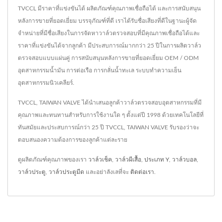
TVCCL มีราคาที่แข่งขันได้ ผลิตภัณฑ์คุณภาพเชื่อถือได้ และการสนับสนุน
หลังการขายที่ยอดเยี่ยม บรรจุภัณฑ์ที่ดี เราได้รับชื่อเสียงที่ดีในฐานะผู้จัด
จำหน่ายที่มีชื่อเสียงในการจัดหาวาล์วตรวจสอบที่มีคุณภาพเชื่อถือได้และ
ราคาที่แข่งขันได้จากลูกค้า มีประสบการณ์มากกว่า 25 ปีในการผลิตวาล์ว
ตรวจสอบแบบแผ่นคู่ การสนับสนุนหลังการขายที่ยอดเยี่ยม OEM / ODM
อุตสาหกรรมน้ำมัน การต่อเรือ การกลั่นน้ำทะเล ระบบทำความเย็น
อุตสาหกรรมนิวเคลียร์.
TVCCL, TAIWAN VALVE ได้นำเสนอลูกค้าวาล์วตรวจสอบอุตสาหกรรมที่มี
คุณภาพและทนทานสำหรับการใช้งานใด ๆ ตั้งแต่ปี 1998 ด้วยเทคโนโลยีที่
ทันสมัยและประสบการณ์กว่า 25 ปี TVCCL, TAIWAN VALVE รับรองว่าจะ
ตอบสนองความต้องการของลูกค้าแต่ละราย
ดูผลิตภัณฑ์คุณภาพของเรา
วาล์วเช็ค
,
วาล์วผีเสื้อ
,
ประเภท Y
,
วาล์วบอล
,
วาล์วประตู
,
วาล์วประตูมีด
และอย่าลังเลที่จะ
ติดต่อเรา
.