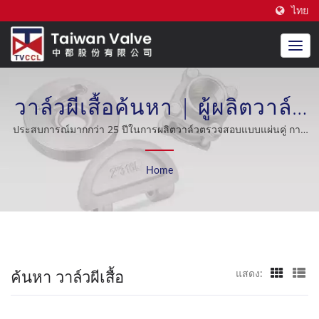
ไทย
วาล์วผีเสื้อค้นหา | ผู้ผลิตวาล์ว
เช็คแบบแผ่นคู่คุณภาพสูง |
ประสบการณ์มากกว่า 25 ปีในการผลิตวาล์วตรวจสอบแบบแผ่นคู่ การ
สนับสนุนหลังการขายที่ยอดเยี่ยม OEM / ODM อุตสาหกรรมน้ำมัน
Taiwan Valve Centre Co., Ltd.
การต่อเรือ การกลั่นน้ำทะเล ระบบทำความเย็น อุตสาหกรรมพลังงาน
Home
นิวเคลียร์.
ค้นหา วาล์วผีเสื้อ
แสดง: