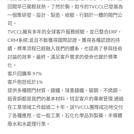
回閥早已駕輕就熟，了然於胸，如今的TVCCL已發展為
一個集研發、設計、製造、檢驗、行銷於一體的閥門公
司。
TVCCL擁有多年的全球客戶服務經驗，並已整合ERP，
CRM系統;並且不斷獲得國際認證。獲得各種認證的持
續，標準流程已經融入我們的體系，也提高了參與技術
討論的效率。最終，滿足客戶需求的使命也變於標準
化。
客戶回購率:97%
客戶抱怨低於1%
提供多種閥門材質，鑄鐵，球墨鑄鐵，碳鋼，不銹鋼，
鋁青銅都是我們的基本材料。特定客戶的專案管理,通過
在工業領域工作超過二十年，該TVCCL團隊成功地交付
了各種應用，從一般工業，石化化學品到製藥，半導體
廢水和水處理行業。