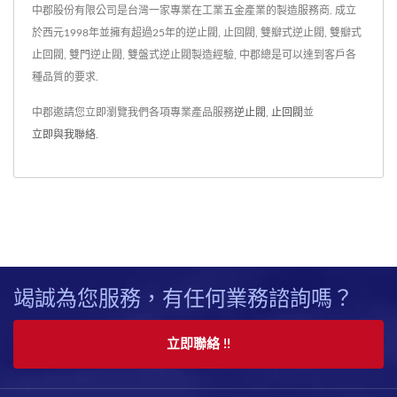
中郡股份有限公司是台灣一家專業在工業五金產業的製造服務商. 成立
於西元1998年並擁有超過25年的逆止閥, 止回閥, 雙瓣式逆止閥, 雙瓣式
止回閥, 雙門逆止閥, 雙盤式逆止閥製造經驗, 中郡總是可以達到客戶各
種品質的要求.
中郡邀請您立即瀏覽我們各項專業產品服務
逆止閥
,
止回閥
並
立即與我聯絡
.
竭誠為您服務，有任何業務諮詢嗎？
立即聯絡 !!