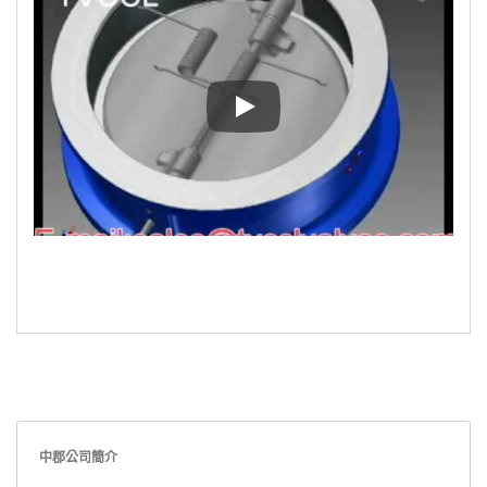
Non return valve check valve m
中郡公司簡介