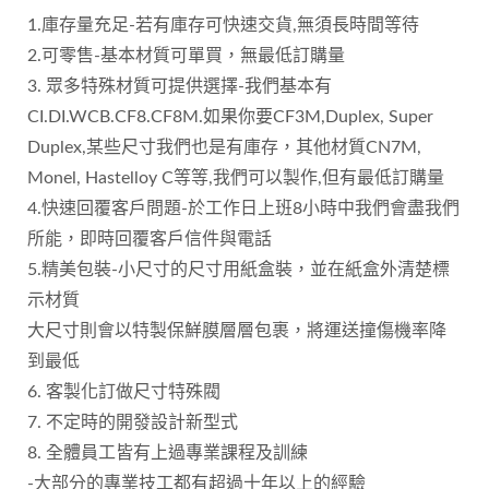
1.庫存量充足-若有庫存可快速交貨,無須長時間等待
2.可零售-基本材質可單買，無最低訂購量
3. 眾多特殊材質可提供選擇-我們基本有
CI.DI.WCB.CF8.CF8M.如果你要CF3M,Duplex, Super
Duplex,某些尺寸我們也是有庫存，其他材質CN7M,
Monel, Hastelloy C等等,我們可以製作,但有最低訂購量
4.快速回覆客戶問題-於工作日上班8小時中我們會盡我們
所能，即時回覆客戶信件與電話
5.精美包裝-小尺寸的尺寸用紙盒裝，並在紙盒外清楚標
示材質
大尺寸則會以特製保鮮膜層層包裹，將運送撞傷機率降
到最低
6. 客製化訂做尺寸特殊閥
7. 不定時的開發設計新型式
8. 全體員工皆有上過專業課程及訓練
-大部分的專業技工都有超過十年以上的經驗